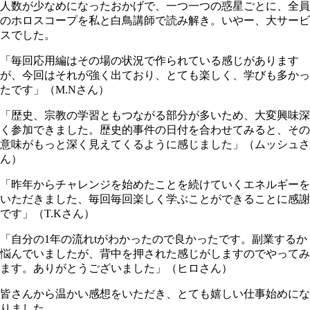
人数が少なめになったおかげで、一つ一つの惑星ごとに、全員
のホロスコープを私と白鳥講師で読み解き。いやー、大サービ
スでした。
「毎回応用編はその場の状況で作られている感じがあります
が、今回はそれが強く出ており、とても楽しく、学びも多かっ
たです」（M.Nさん）
「歴史、宗教の学習ともつながる部分が多いため、大変興味深
く参加できました。歴史的事件の日付を合わせてみると、その
意味がもっと深く見えてくるように感じました」（ムッシュさ
ん）
「昨年からチャレンジを始めたことを続けていくエネルギーを
いただきました、毎回毎回楽しく学ぶことができることに感謝
です」（T.Kさん）
「自分の1年の流れtがわかったので良かったです。副業するか
悩んでいましたが、背中を押された感じがしますのでやってみ
ます。ありがとうございました」（ヒロさん）
皆さんから温かい感想をいただき、とても嬉しい仕事始めにな
りました。