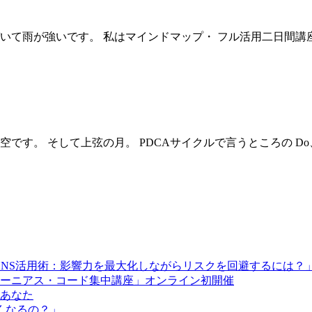
づいて雨が強いです。 私はマインドマップ・ フル活用二日間講座
空です。 そして上弦の月。 PDCAサイクルで言うところの Do
SNS活用術：影響力を最大化しながらリスクを回避するには？
ーニアス・コード集中講座」オンライン初開催
とあなた
くなるの？」