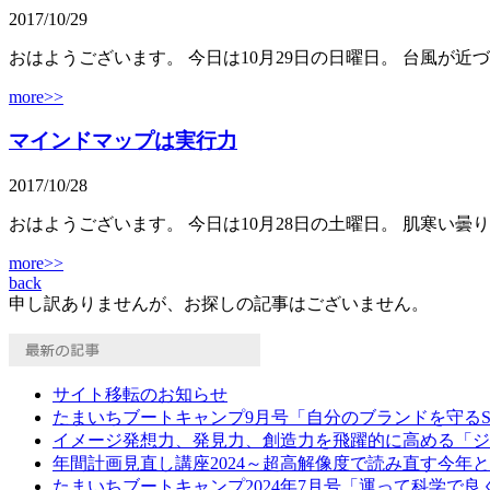
2017/10/29
おはようございます。 今日は10月29日の日曜日。 台風が近
more>>
マインドマップは実行力
2017/10/28
おはようございます。 今日は10月28日の土曜日。 肌寒い曇り
more>>
back
申し訳ありませんが、お探しの記事はございません。
サイト移転のお知らせ
たまいちブートキャンプ9月号「自分のブランドを守る
イメージ発想力、発見力、創造力を飛躍的に高める「ジ
年間計画見直し講座2024～超高解像度で読み直す今年
たまいちブートキャンプ2024年7月号「運って科学で良