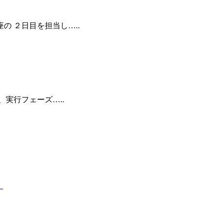
の ２日目を担当し…..
、実行フェーズ…..
」