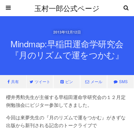
玉村一郎公式ページ
2013年12月12日
Mindmap:早稲田運命学研究会
『月のリズムで運をつかむ』
共有
ツイート
ピン
メール
SMS
櫻井秀勲先生が主催する早稲田運命学研究会の１２月定
例勉強会にビジター参加してきました。
今回は來夢先生の『月のリズムで運をつかむ』がきずな
出版から新刊される記念のトークライブで