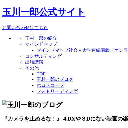
玉川一郎公式サイト
お問い合わせはこちら
玉村一郎の紹介
マインドマップ
マインドマップ社会人大学連続講義（オンラ
コンサルティング
出張講演
その他
TOP
玉村一郎のブログ
ホロスコープ
フォトリーディング
『カメラを止めるな！』４DXや３Dにない映画の