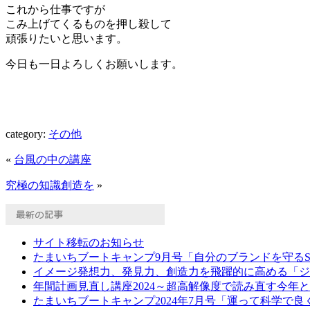
これから仕事ですが
こみ上げてくるものを押し殺して
頑張りたいと思います。
今日も一日よろしくお願いします。
category:
その他
«
台風の中の講座
究極の知識創造を
»
サイト移転のお知らせ
たまいちブートキャンプ9月号「自分のブランドを守る
イメージ発想力、発見力、創造力を飛躍的に高める「ジ
年間計画見直し講座2024～超高解像度で読み直す今年
たまいちブートキャンプ2024年7月号「運って科学で良