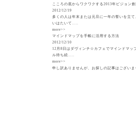
こころの底からワクワクする2013年ビジョン
2012/12/19
多くの人は年末または元旦に一年の誓いを立て
いはたいて…..
more>>
マインドマップを手帳に活用する方法
2012/12/10
12月8日はダヴィンチ☆カフェでマインドマ
ル待ち続…..
more>>
申し訳ありませんが、お探しの記事はございま