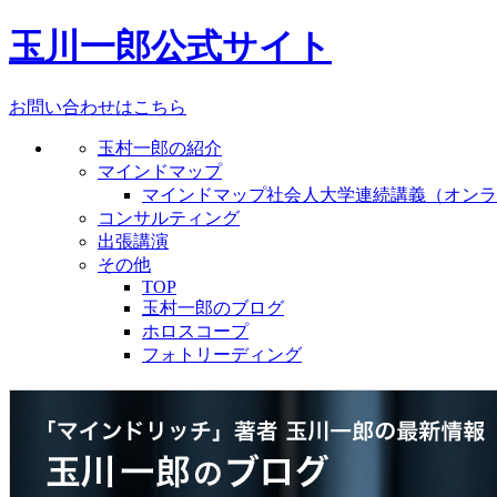
玉川一郎公式サイト
お問い合わせはこちら
玉村一郎の紹介
マインドマップ
マインドマップ社会人大学連続講義（オンラ
コンサルティング
出張講演
その他
TOP
玉村一郎のブログ
ホロスコープ
フォトリーディング