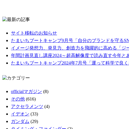
サイト移転のお知らせ
たまいちブートキャンプ9月号「自分のブランドを守るS
イメージ発想力、発見力、創造力を飛躍的に高める「ジ
年間計画見直し講座2024～超高解像度で読み直す今年と
たまいちブートキャンプ2024年7月号「運って科学で良
officialマガジン
(8)
その他
(616)
アクセラメンツ
(4)
イデオン
(33)
ガンダム
(29)
タイミング・ファインダー
(2)