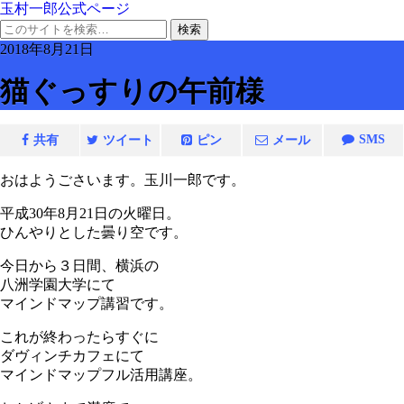
玉村一郎公式ページ
2018年8月21日
猫ぐっすりの午前様
SMS
共有
ツイート
ピン
メール
おはようごさいます。玉川一郎です。
平成30年8月21日の火曜日。
ひんやりとした曇り空です。
今日から３日間、横浜の
八洲学園大学にて
マインドマップ講習です。
これが終わったらすぐに
ダヴィンチカフェにて
マインドマップフル活用講座。