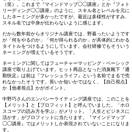
（笑）。これまで『マインドマップ◯◯講座』とか『フォト
リーディング◯◯講座』のように、スキル名とレベルを元に
したネーミングが多かったですが、最近は多様性がすすみ、
スキル名では中身が伝わらないように感じます。
だから数年前からオリジナル講座では、野暮ったいようです
が「何をやるのか」「何が得られるのか」が具体的にわかる
タイトルをつけるようにしています。会社研修でもそういう
ネーミングが増えているそうです。
ネーミングに関してはフューチャーマッピング・ベーシック
講座で取り上げています。ヒット商品となった消臭靴下『通
勤快足』は前は『フレッシュライフ』という名前でまるで売
れなかったそうです。長いか短いかではなく、【自己視点】
か【他者視点】かがポイント。
中野巧さんのエンパシーライティング講座では、このことを
【メリット】と【プロフィット】と呼んでいました。「ホロ
スコープの読み方を学ぶ」がメリット。「人生とビジネスに
活かす」がプロフィットに当たります。『マインドマップ
◯◯講座』ではメリットしか表現されていないことになりま
す。