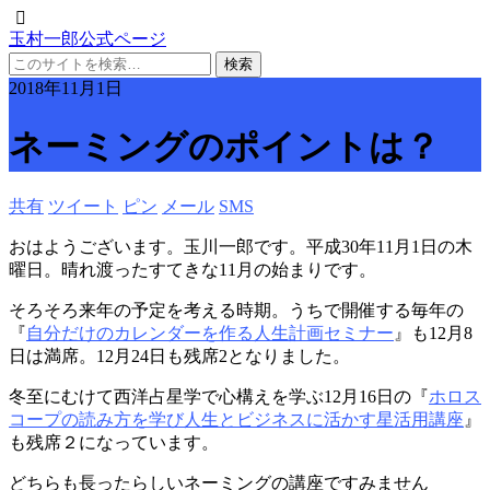
玉村一郎公式ページ
2018年11月1日
ネーミングのポイントは？
共有
ツイート
ピン
メール
SMS
おはようございます。玉川一郎です。平成30年11月1日の木
曜日。晴れ渡ったすてきな11月の始まりです。
そろそろ来年の予定を考える時期。うちで開催する毎年の
『
自分だけのカレンダーを作る人生計画セミナー
』も12月8
日は満席。12月24日も残席2となりました。
冬至にむけて西洋占星学で心構えを学ぶ12月16日の『
ホロス
コープの読み方を学び人生とビジネスに活かす星活用講座
』
も残席２になっています。
どちらも長ったらしいネーミングの講座ですみません