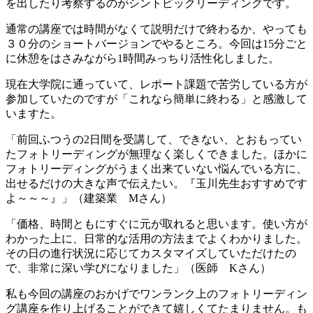
を出したり考察するのがシントピックリーディングです。
通常の講座では時間がなくて説明だけで終わるか、やっても
３０分のショートバージョンでやるところ。今回は15分ごと
に休憩をはさみながら1時間みっちり活性化しました。
現在大学院に通っていて、レポート課題で苦労している方が
参加していたのですが「これなら簡単に終わる」と感激して
いますた。
「前回ふつうの2日間を受講して、できない、とおもってい
たフォトリーディングが無理なく楽しくできました。ほかに
フォトリーディングがうまく出来ていない悩んでいる方に、
出せるだけの大きな声で伝えたい。『玉川先生おすすめです
よ～～～』」（建築業 Mさん）
「価格、時間ともにすぐに元が取れると思います。使い方が
わかった上に、日常的な活用の方法までよくわかりました。
その日の進行状況に応じてカスタマイズしていただけたの
で、非常に深い学びになりました」（医師 Kさん）
私も今回の講座のおかげでワンランク上のフォトリーディン
グ講座を作り上げることができて嬉しくてたまりません。も