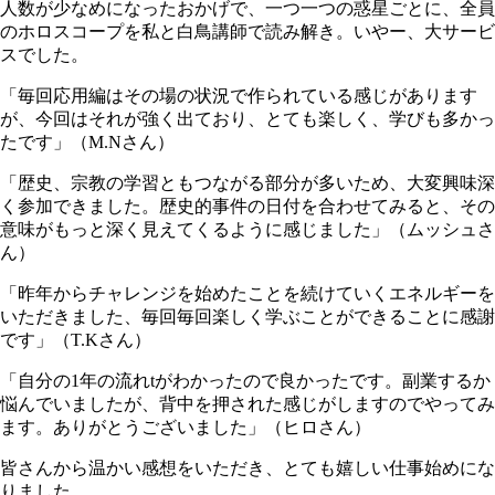
人数が少なめになったおかげで、一つ一つの惑星ごとに、全員
のホロスコープを私と白鳥講師で読み解き。いやー、大サービ
スでした。
「毎回応用編はその場の状況で作られている感じがあります
が、今回はそれが強く出ており、とても楽しく、学びも多かっ
たです」（M.Nさん）
「歴史、宗教の学習ともつながる部分が多いため、大変興味深
く参加できました。歴史的事件の日付を合わせてみると、その
意味がもっと深く見えてくるように感じました」（ムッシュさ
ん）
「昨年からチャレンジを始めたことを続けていくエネルギーを
いただきました、毎回毎回楽しく学ぶことができることに感謝
です」（T.Kさん）
「自分の1年の流れtがわかったので良かったです。副業するか
悩んでいましたが、背中を押された感じがしますのでやってみ
ます。ありがとうございました」（ヒロさん）
皆さんから温かい感想をいただき、とても嬉しい仕事始めにな
りました。