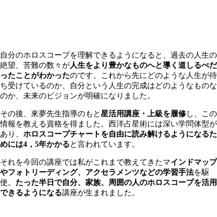
自分のホロスコープを理解できるようになると、過去の人生の
絶望、苦難の数々が
人生をより豊かなものへと導く道しるべだ
ったことがわかった
のです。これから先にどのような人生が待
ち受けているのか、自分という人生の完成はどのようなものな
のか、未来のビジョンが明確になりました。
その後、來夢先生指導のもと
星活用講座・上級を履修
し、この
情報を教える資格を得ました。西洋占星術には深い学問体型が
あり、
ホロスコープチャートを自由に読み解けるようになるた
めには4，5年かかる
と言われています。
それを今回の講座では私がこれまで教えてきたマ
インドマップ
やフォトリーディング、アクセラメンツなどの学習手法
を駆
使。
たった半日で自分、家族、周囲の人のホロスコープを活用
できるようになる
講座が生まれました。