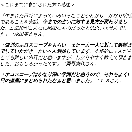
＜これまでに参加された方の感想＞
「生まれた日時によっていろいろなことがわかり、かなり的確
であることを実感。
今までの占いに対する見方が
変わりまし
た
。占星術がこんなに緻密なものだったとは思いませんでし
た」
（永田美香さん）
「
個別のホロスコープをもらい、
また一人一人に対して解説ま
で
していただき、
たいへん満足しています。
本格的に学んだら
とても難しい内容だと思いますが、わかりやすく教えて頂きま
した。おもしろかったです」
（岡野貴代さん）
「
ホロスコープはかなり深い学問だと
思うので、それをよく1
日の講座に
まとめられたなぁと思いました
」
（Ｔ.Ｓさん）