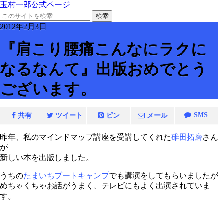
玉村一郎公式ページ
2012年2月3日
『肩こり腰痛こんなにラクに
なるなんて』出版おめでとう
ございます。
SMS
共有
ツイート
ピン
メール
昨年、私のマインドマップ講座を受講してくれた
碓田拓磨
さん
が
新しい本を出版しました。
うちの
たまいちブートキャンプ
でも講演をしてもらいましたが
めちゃくちゃお話がうまく、テレビにもよく出演されていま
す。