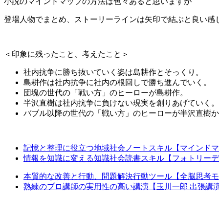
小説のマインドマップの方法は色々あると思いますが
登場人物でまとめ、ストーリーラインは矢印で結ぶと良い感
＜印象に残ったこと、考えたこと＞
社内抗争に勝ち抜いていく姿は島耕作とそっくり。
島耕作は社内抗争に社内の根回しで勝ち進んでいく。
団塊の世代の「戦い方」のヒーローが島耕作。
半沢直樹は社内抗争に負けない現実を創りあげていく。
バブル以降の世代の「戦い方」のヒーローが半沢直樹か
記憶と整理に役立つ地域社会ノートスキル【マインドマ
情報を知識に変える知識社会読書スキル【フォトリーデ
本質的な改善と行動、問題解決行動ツール【全脳思考モ
熟練のプロ講師の実用性の高い講演【玉川一郎 出張講