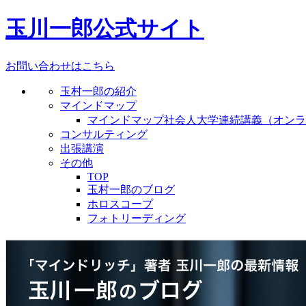
玉川一郎公式サイト
お問い合わせはこちら
玉村一郎の紹介
マインドマップ
マインドマップ社会人大学連続講義（オンラ
コンサルティング
出張講演
その他
TOP
玉村一郎のブログ
ホロスコープ
フォトリーディング