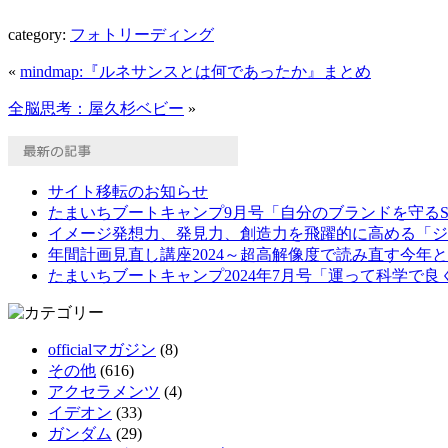
category:
フォトリーディング
«
mindmap:『ルネサンスとは何であったか』まとめ
全脳思考：屋久杉ベビー
»
サイト移転のお知らせ
たまいちブートキャンプ9月号「自分のブランドを守る
イメージ発想力、発見力、創造力を飛躍的に高める「ジ
年間計画見直し講座2024～超高解像度で読み直す今年
たまいちブートキャンプ2024年7月号「運って科学で良
officialマガジン
(8)
その他
(616)
アクセラメンツ
(4)
イデオン
(33)
ガンダム
(29)