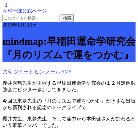
玉村一郎公式ページ
2013年12月12日
mindmap:早稲田運命学研究会
『月のリズムで運をつかむ』
共有
ツイート
ピン
メール
SMS
櫻井秀勲先生が主催する早稲田運命学研究会の１２月定例勉
強会にビジター参加してきました。
今回は來夢先生の『月のリズムで運をつかむ』がきずな出版
から新刊される記念のトークライブで
櫻井先生、來夢先生、そして途中から本田健さんが加わると
いう豪華メンバーでした。