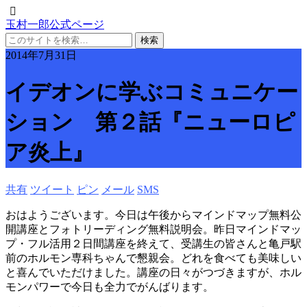
玉村一郎公式ページ
2014年7月31日
イデオンに学ぶコミュニケー
ション 第２話『ニューロピ
ア炎上』
共有
ツイート
ピン
メール
SMS
おはようございます。今日は午後からマインドマップ無料公
開講座とフォトリーディング無料説明会。昨日マインドマッ
プ・フル活用２日間講座を終えて、受講生の皆さんと亀戸駅
前のホルモン専科ちゃんで懇親会。どれを食べても美味しい
と喜んでいただけました。講座の日々がつづきますが、ホル
モンパワーで今日も全力でがんばります。