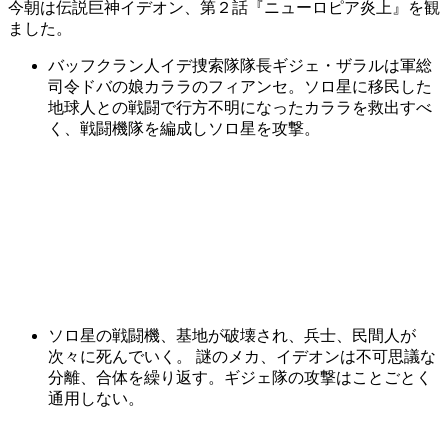
今朝は伝説巨神イデオン、第２話『ニューロピア炎上』を観
ました。
バッフクラン人イデ捜索隊隊長ギジェ・ザラルは軍総
司令ドバの娘カララのフィアンセ。ソロ星に移民した
地球人との戦闘で行方不明になったカララを救出すべ
く、戦闘機隊を編成しソロ星を攻撃。
ソロ星の戦闘機、基地が破壊され、兵士、民間人が
次々に死んでいく。 謎のメカ、イデオンは不可思議な
分離、合体を繰り返す。ギジェ隊の攻撃はことごとく
通用しない。