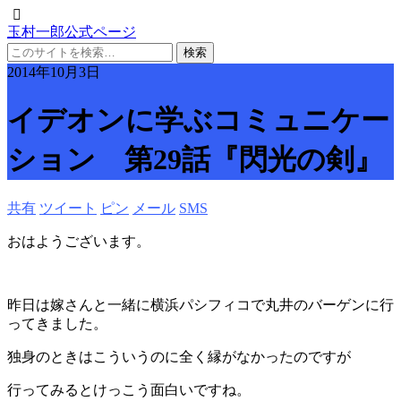
玉村一郎公式ページ
2014年10月3日
イデオンに学ぶコミュニケー
ション 第29話『閃光の剣』
共有
ツイート
ピン
メール
SMS
おはようございます。
昨日は嫁さんと一緒に横浜パシフィコで丸井のバーゲンに行
ってきました。
独身のときはこういうのに全く縁がなかったのですが
行ってみるとけっこう面白いですね。