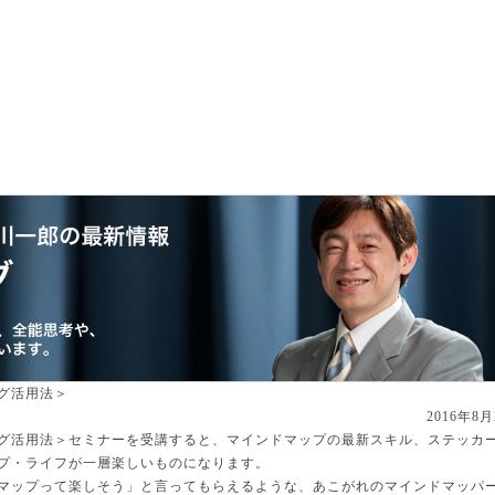
プ
コンサルティング
出張講演
その他
グ活用法＞
2016年8月
グ活用法＞セミナーを受講すると、マインドマップの最新スキル、ステッカ
プ・ライフが一層楽しいものになります。
マップって楽しそう」と言ってもらえるような、あこがれのマインドマッパ