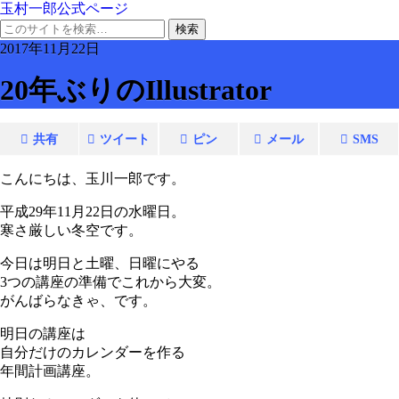
玉村一郎公式ページ
2017年11月22日
20年ぶりのIllustrator
共有
ツイート
ピン
メール
SMS
こんにちは、玉川一郎です。
平成29年11月22日の水曜日。
寒さ厳しい冬空です。
今日は明日と土曜、日曜にやる
3つの講座の準備でこれから大変。
がんばらなきゃ、です。
明日の講座は
自分だけのカレンダーを作る
年間計画講座。