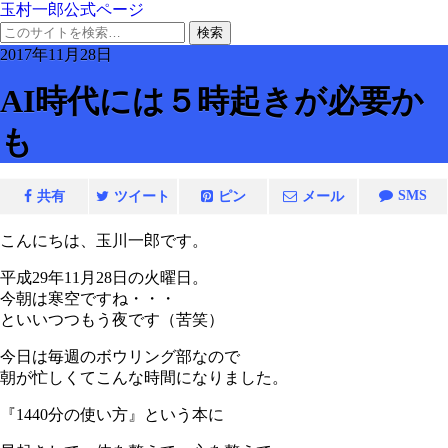
玉村一郎公式ページ
2017年11月28日
AI時代には５時起きが必要か
も
SMS
共有
ツイート
ピン
メール
こんにちは、玉川一郎です。
平成29年11月28日の火曜日。
今朝は寒空ですね・・・
といいつつもう夜です（苦笑）
今日は毎週のボウリング部なので
朝が忙しくてこんな時間になりました。
『1440分の使い方』という本に