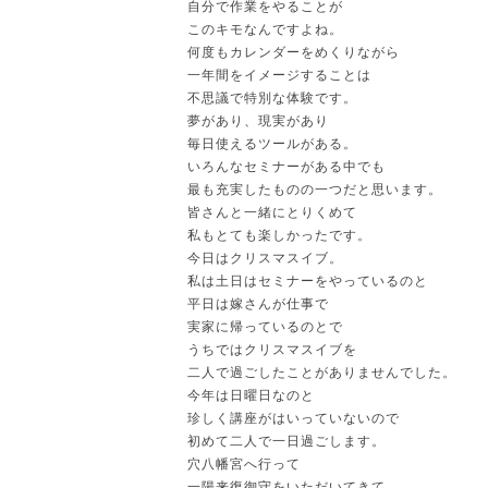
自分で作業をやることが
このキモなんですよね。
何度もカレンダーをめくりながら
一年間をイメージすることは
不思議で特別な体験です。
夢があり、現実があり
毎日使えるツールがある。
いろんなセミナーがある中でも
最も充実したものの一つだと思います。
皆さんと一緒にとりくめて
私もとても楽しかったです。
今日はクリスマスイブ。
私は土日はセミナーをやっているのと
平日は嫁さんが仕事で
実家に帰っているのとで
うちではクリスマスイブを
二人で過ごしたことがありませんでした。
今年は日曜日なのと
珍しく講座がはいっていないので
初めて二人で一日過ごします。
穴八幡宮へ行って
一陽来復御守をいただいてきて