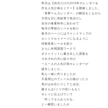
昨日は【自分だけの2018年カレンダーを
作る人生計画セミナー】を開催しました。
「來夢〜んカレンダー」の解説をしながら
大切な日に色鉛筆で色分けし
自分の春夏秋冬に合わせて
毎月の季節のシールを貼り
新月のページにはマインドマップの
セントラルイメージになるように
特製星座シールを貼り
さらに年間課題ワークで
ポストイットに書き出した課題を
それぞれの月に貼り付け
一人一人の人生計画カレンダーが
誕生しました。
私も一緒に作りましたが
不器用なのでシールが曲がったり
色がはみ出たりしてとほほ。
嫁さんは1ミリの狂いもなく
キレイに仕上げていて
「作ってもらおうかな」
と一瞬思いましたが