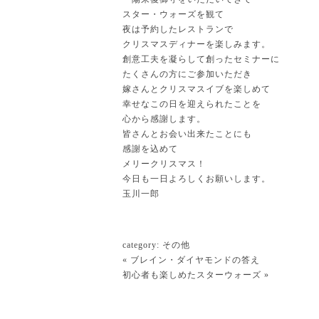
スター・ウォーズを観て
夜は予約したレストランで
クリスマスディナーを楽しみます。
創意工夫を凝らして創ったセミナーに
たくさんの方にご参加いただき
嫁さんとクリスマスイブを楽しめて
幸せなこの日を迎えられたことを
心から感謝します。
皆さんとお会い出来たことにも
感謝を込めて
メリークリスマス！
今日も一日よろしくお願いします。
玉川一郎
category:
その他
«
ブレイン・ダイヤモンドの答え
初心者も楽しめたスターウォーズ
»