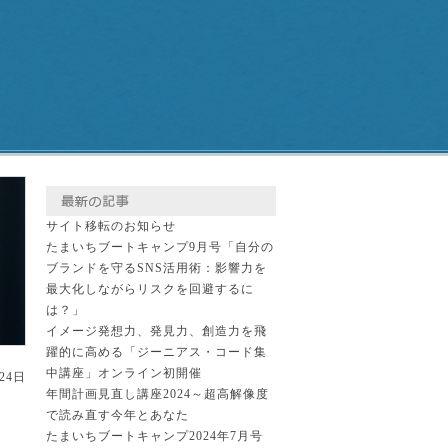
サイト移転のお知らせ
たまいちブートキャンプ9月号「自分の
ブランドを守るSNS活用術：影響力を
最大化しながらリスクを回避するに
は？」
イメージ発想力、発見力、創造力を飛
躍的に高める「ジーニアス・コード集
中講座」オンライン初開催
月24日
年間計画見直し講座2024～超高解像度
で読み直す今年とあなた
たまいちブートキャンプ2024年7月号