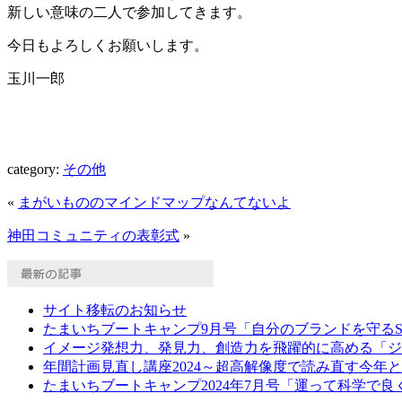
新しい意味の二人で参加してきます。
今日もよろしくお願いします。
玉川一郎
category:
その他
«
まがいもののマインドマップなんてないよ
神田コミュニティの表彰式
»
サイト移転のお知らせ
たまいちブートキャンプ9月号「自分のブランドを守る
イメージ発想力、発見力、創造力を飛躍的に高める「ジ
年間計画見直し講座2024～超高解像度で読み直す今年
たまいちブートキャンプ2024年7月号「運って科学で良