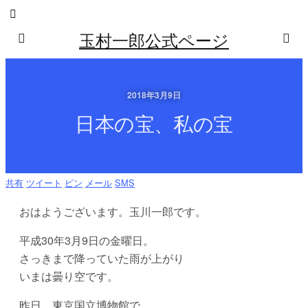
玉村一郎公式ページ
2018年3月9日
日本の宝、私の宝
共有
ツイート
ピン
メール
SMS
おはようございます。玉川一郎です。
平成30年3月9日の金曜日。
さっきまで降っていた雨が上がり
いまは曇り空です。
昨日、東京国立博物館で