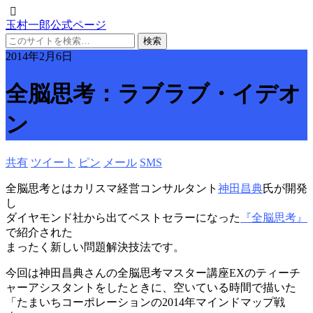
玉村一郎公式ページ
2014年2月6日
全脳思考：ラブラブ・イデオ
ン
共有
ツイート
ピン
メール
SMS
全脳思考とはカリスマ経営コンサルタント
神田昌典
氏が開発
し
ダイヤモンド社から出てベストセラーになった
『全脳思考』
で紹介された
まったく新しい問題解決技法です。
今回は神田昌典さんの全脳思考マスター講座EXのティーチ
ャーアシスタントをしたときに、空いている時間で描いた
「たまいちコーポレーションの2014年マインドマップ戦