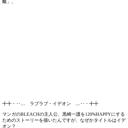
略」。
╋╋・‥… ラブラブ・イデオン …‥・╋╋
マンガのBLEACHの主人公、黒崎一護を120%HAPPYにする
ためのストーリーを描いたんですが、なぜかタイトルはイデ
オン？