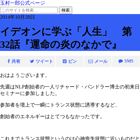
玉村一郎公式ページ
2014年10月28日
イデオンに学ぶ「人生」 第
32話『運命の炎のなかで』
SMS
共有
ツイート
ピン
メール
おはようございます。
先週はNLP創始者の一人リチャード・バンドラー博士の初来日
セミナーに参加しました。
参加者を壇上で一瞬にトランス状態に誘導するなど、
創始者のエネルギーはとてつもなかったです。
これまでトランス状態というのは心神喪失状態に近いものだと