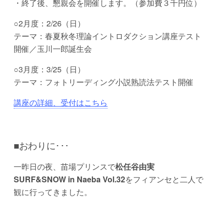
・終了後、懇親会を開催します。（参加費３千円位）
○2月度：2/26（日）
テーマ：春夏秋冬理論イントロダクション講座テスト
開催／玉川一郎誕生会
○3月度：3/25（日）
テーマ：フォトリーディング小説熟読法テスト開催
講座の詳細、受付はこちら
■おわりに･･･
一昨日の夜、苗場プリンスで
松任谷由実
SURF&SNOW in Naeba Vol.32
をフィアンセと二人で
観に行ってきました。